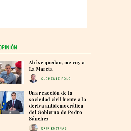
OPINIÓN
Ahí se quedan, me voy a
La Mareta
CLEMENTE POLO
Una reacción de la
sociedad civil frente a la
deriva antidemocrática
del Gobierno de Pedro
Sánchez
ERIK ENCINAS