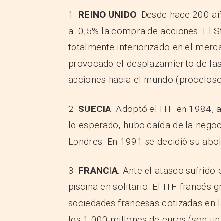
1.
REINO UNIDO
. Desde hace 200 añ
al 0,5% la compra de acciones. El S
totalmente interiorizado en el merc
provocado el desplazamiento de la
acciones hacia el mundo (proceloso)
2.
SUECIA
. Adoptó el ITF en 1984,
lo esperado, hubo caída de la negoc
Londres. En 1991 se decidió su abol
3.
FRANCIA
. Ante el atasco sufrido
piscina en solitario. El ITF francés
sociedades francesas cotizadas en l
los 1.000 millones de euros (son u