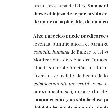
una nueva capa de látex.
Sólo ocu
darse el lujazo de ir por la vida 
de manera implacable, de enjuicia
Algo parecido puede predicarse d
leyenda, aunque ahora el parangó
comedia humana
de Balzac o, tal 
Montecristo- de Alejandro Dumas p
allá de su noble función instituci
diverso –se trataba de hecho de lo
establecimiento mercantil
– y esa 
por supuesto, se ignorasen los det
comunicación, y no sólo la clase p
débil de las instituciones diseñad