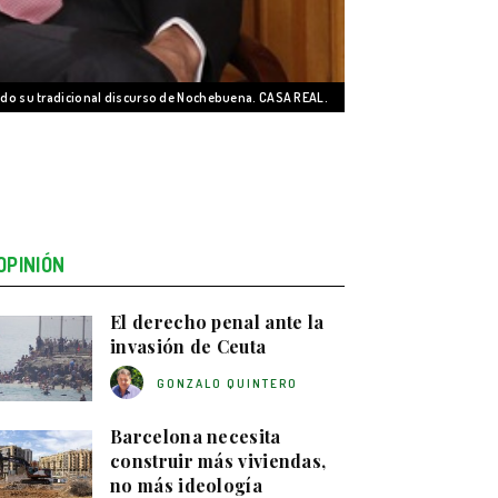
endo su tradicional discurso de Nochebuena. CASA REAL.
OPINIÓN
El derecho penal ante la
invasión de Ceuta
GONZALO QUINTERO
Barcelona necesita
construir más viviendas,
no más ideología