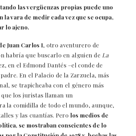
ltando las vergüenzas propias puede uno
con la vara de medir cada vez que se ocupa,
r lo ajeno.
e Juan Carlos I
, otro aventurero de
n habría que buscarlo en alguien de
La
vez, en el Edmond Dantés –el conde de
adre. En el Palacio de la Zarzuela, más
onal, se trapicheaba con el género más
 que los juristas llaman un
era la comidilla de todo el mundo, aunque,
alles y las cuantías. Pero
los medios de
olítica, se mostraban conscientes de lo
as por la Constitución de 1978 y, hechas las