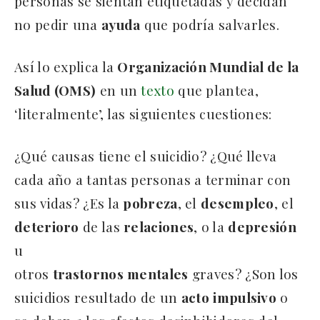
personas se sientan etiquetadas y decidan
no pedir una
ayuda
que podría salvarles.
Así lo explica la
Organización Mundial de la
Salud (OMS)
en un
texto
que plantea,
‘literalmente’, las siguientes cuestiones:
¿Qué causas tiene el suicidio? ¿Qué lleva
cada año a tantas personas a terminar con
sus vidas? ¿Es la
pobreza
, el
desempleo
, el
deterioro
de las
relaciones
, o la
depresión
u
otros
trastornos
mentales
graves? ¿Son los
suicidios resultado de un
acto
impulsivo
o