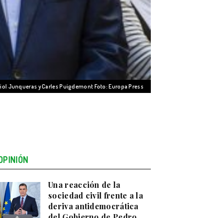
riol Junqueras y Carles Puigdemont Foto: Europa Press
OPINIÓN
Una reacción de la
sociedad civil frente a la
deriva antidemocrática
del Gobierno de Pedro