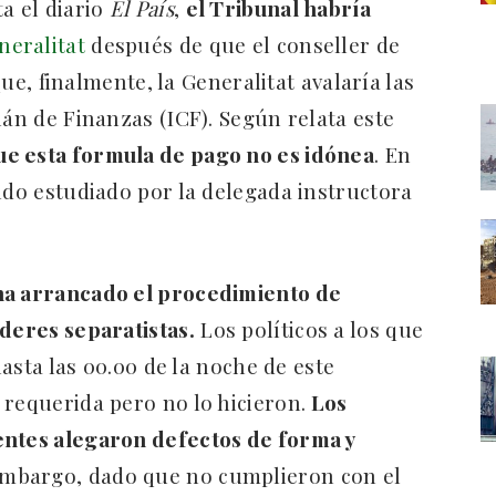
a el diario
El País
,
el Tribunal habría
eneralitat
después de que el conseller de
e, finalmente, la Generalitat avalaría las
lán de Finanzas (ICF). Según relata este
ue esta formula de pago no es idónea
. En
ndo estudiado por la delegada instructora
ha arrancado el procedimiento de
íderes separatistas.
Los políticos a los que
 hasta las 00.00 de la noche de este
 requerida pero no lo hicieron.
Los
entes alegaron defectos de forma y
 embargo, dado que no cumplieron con el