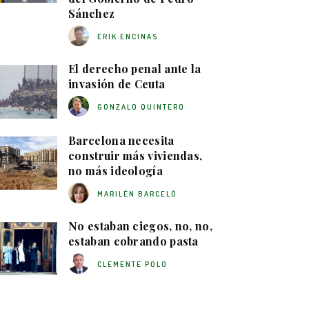
Sánchez
ERIK ENCINAS
El derecho penal ante la
invasión de Ceuta
GONZALO QUINTERO
Barcelona necesita
construir más viviendas,
no más ideología
MARILÉN BARCELÓ
No estaban ciegos, no, no,
estaban cobrando pasta
CLEMENTE POLO