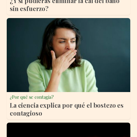
¿Y si pudieras eliminar la cal del baño
sin esfuerzo?
¿Por qué se contagia?
La ciencia explica por qué el bostezo es
contagioso