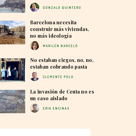
GONZALO QUINTERO
Barcelona necesita
construir más viviendas,
no más ideología
MARILÉN BARCELÓ
No estaban ciegos, no, no,
estaban cobrando pasta
CLEMENTE POLO
La invasión de Ceuta no es
un caso aislado
ERIK ENCINAS