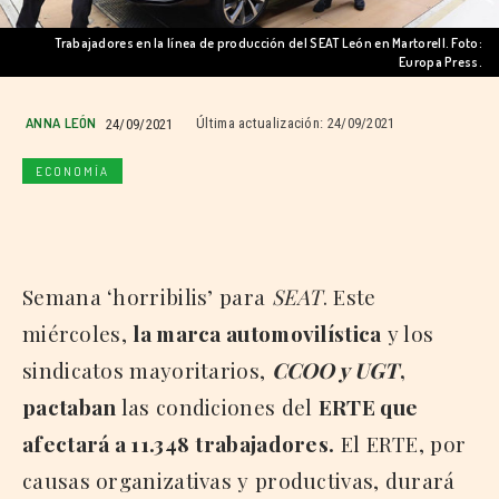
Trabajadores en la línea de producción del SEAT León en Martorell. Foto:
Europa Press.
ANNA LEÓN
24/09/2021
Última actualización:
24/09/2021
ECONOMÍA
Semana ‘horribilis’ para
SEAT
. Este
miércoles,
la marca automovilística
y los
sindicatos mayoritarios,
CCOO y UGT
,
pactaban
las condiciones del
ERTE que
afectará a 11.348
trabajadores.
El ERTE, por
causas organizativas y productivas, durará