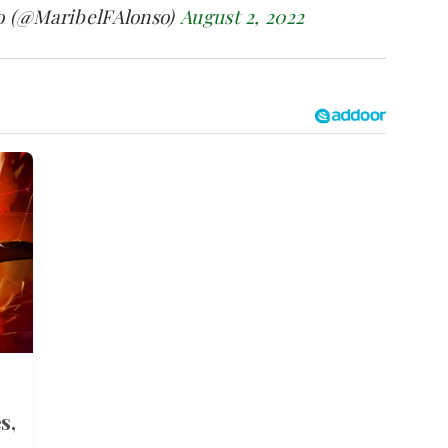
o (@MaribelFAlonso)
August 2, 2022
s,