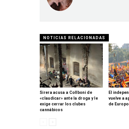
NOTICIAS RELACIONADAS
Sirera acusa a Collboni de
El indepe
«claudicar» ante la droga y le
vuelve a a
exige cerrar los clubes
de Europo
cannábicos