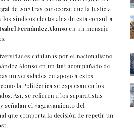
egal
de 2017 tras conocerse que la Justicia
 los síndicos electorales de esta consulta.
Isabel Fernández Alonso
en un mensaje
es.
iversidades catalanas por el nacionalismo
nández Alonso en un tuit acompañado de
as universidades en apoyo a estos
 como la Politécnica se expresan en los
s. Así, se refieren a los separatistas
y señalan el «agravamiento del
al que comporta la decisión de repetir un
os».