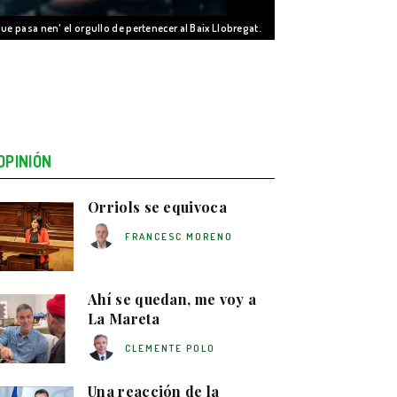
'Que pasa nen' el orgullo de pertenecer al Baix Llobregat.
OPINIÓN
Orriols se equivoca
FRANCESC MORENO
Ahí se quedan, me voy a
La Mareta
CLEMENTE POLO
Una reacción de la