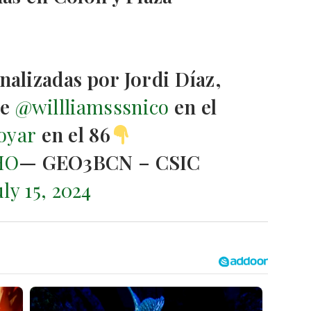
nalizadas por Jordi Díaz,
de
@willliamsssnico
en el
oyar
en el 86
HO
— GEO3BCN – CSIC
uly 15, 2024