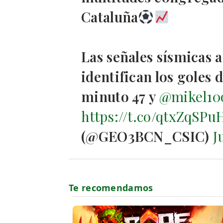
Cataluña
Las señales sísmicas a
identifican los goles 
minuto 47 y
@mikel10
https://t.co/qtxZqSPu
(@GEO3BCN_CSIC)
J