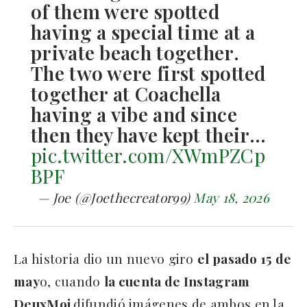
of them were spotted
having a special time at a
private beach together.
The two were first spotted
together at Coachella
having a vibe and since
then they have kept their…
pic.twitter.com/XWmPZCp
BPF
— Joe (@Joethecreator99)
May 18, 2026
La historia dio un nuevo giro
el pasado 15 de
may
o, cuando
la cuenta de Instagram
DeuxMoi
difundió imágenes de ambos en la