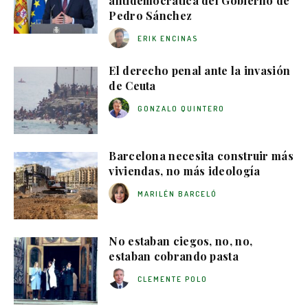
antidemocrática del Gobierno de
Pedro Sánchez
ERIK ENCINAS
El derecho penal ante la invasión
de Ceuta
GONZALO QUINTERO
Barcelona necesita construir más
viviendas, no más ideología
MARILÉN BARCELÓ
No estaban ciegos, no, no,
estaban cobrando pasta
CLEMENTE POLO