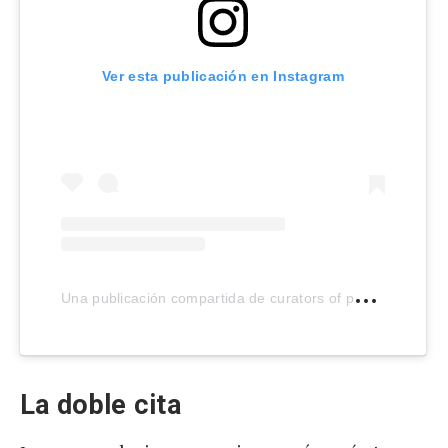
Ver esta publicación en Instagram
U
na publicación compartida de curators of pop culture (@deuxmoi)
La doble cita