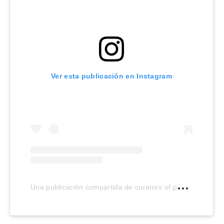
Ver esta publicación en Instagram
U
na publicación compartida de curators of pop culture (@deuxmoi)