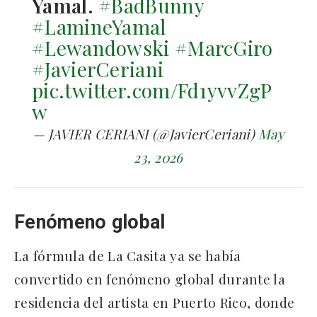
Yamal.
#BadBunny
#LamineYamal
#Lewandowski
#MarcGiro
#JavierCeriani
pic.twitter.com/Fd1yvvZgP
w
— JAVIER CERIANI (@JavierCeriani)
May
23, 2026
Fenómeno global
La fórmula de La Casita ya se había
convertido en fenómeno global durante la
residencia del artista en Puerto Rico, donde