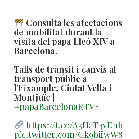
Consulta les afectacions
de mobilitat durant la
visita del papa Lleó XIV a
Barcelona.
Talls de trànsit i canvis al
transport públic a
l'Eixample, Ciutat Vella i
Montjuïc |
#papaBarcelonaRTVE
https://t.co/A3HaT4vEhh
pic.twitter.com/Gk9biiwW8