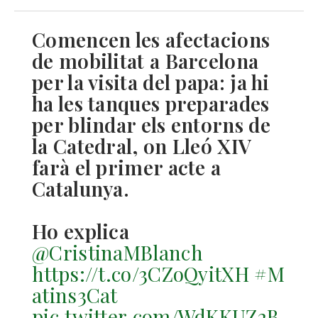
Comencen les afectacions
de mobilitat a Barcelona
per la visita del papa: ja hi
ha les tanques preparades
per blindar els entorns de
la Catedral, on Lleó XIV
farà el primer acte a
Catalunya.
Ho explica
@CristinaMBlanch
https://t.co/3CZoQyitXH
#M
atins3Cat
pic.twitter.com/WdKKUZ2B