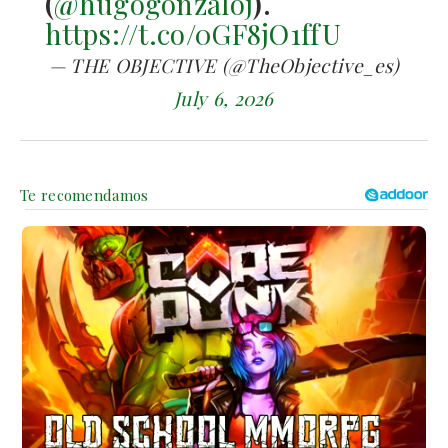
(
@hugogonzaloj
).
https://t.co/0GF8jO1ffU
— THE OBJECTIVE (@TheObjective_es)
July 6, 2026