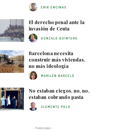
ERIK ENCINAS
El derecho penal ante la
invasión de Ceuta
GONZALO QUINTERO
Barcelona necesita
construir más viviendas,
no más ideología
MARILÉN BARCELÓ
No estaban ciegos, no, no,
estaban cobrando pasta
CLEMENTE POLO
- Publicidad -