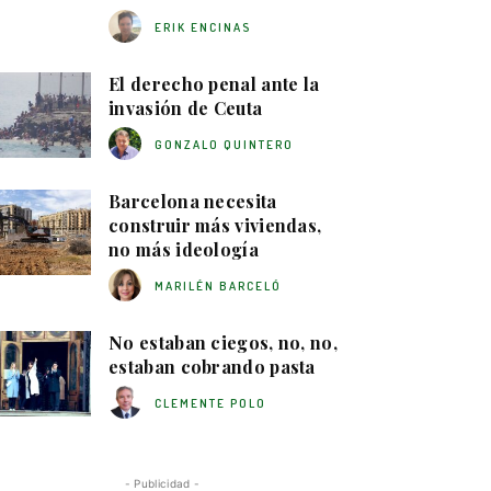
ERIK ENCINAS
El derecho penal ante la
invasión de Ceuta
GONZALO QUINTERO
Barcelona necesita
construir más viviendas,
no más ideología
MARILÉN BARCELÓ
No estaban ciegos, no, no,
estaban cobrando pasta
CLEMENTE POLO
- Publicidad -