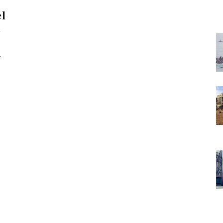
el
a
a