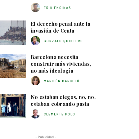
ERIK ENCINAS
El derecho penal ante la
invasión de Ceuta
GONZALO QUINTERO
Barcelona necesita
construir más viviendas,
no más ideología
MARILÉN BARCELÓ
No estaban ciegos, no, no,
estaban cobrando pasta
CLEMENTE POLO
- Publicidad -