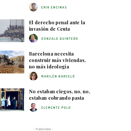
ERIK ENCINAS
El derecho penal ante la
invasión de Ceuta
GONZALO QUINTERO
Barcelona necesita
construir más viviendas,
no más ideología
MARILÉN BARCELÓ
No estaban ciegos, no, no,
estaban cobrando pasta
CLEMENTE POLO
- Publicidad -