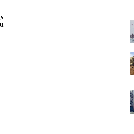
Qs
su