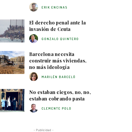
ERIK ENCINAS
El derecho penal ante la
invasión de Ceuta
GONZALO QUINTERO
Barcelona necesita
construir más viviendas,
no más ideología
MARILÉN BARCELÓ
No estaban ciegos, no, no,
estaban cobrando pasta
CLEMENTE POLO
- Publicidad -