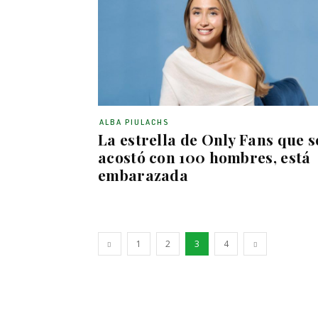
ALBA PIULACHS
La estrella de Only Fans que s
acostó con 100 hombres, está
embarazada
1
2
3
4