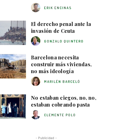
ERIK ENCINAS
El derecho penal ante la
invasión de Ceuta
GONZALO QUINTERO
Barcelona necesita
construir más viviendas,
no más ideología
MARILÉN BARCELÓ
No estaban ciegos, no, no,
estaban cobrando pasta
CLEMENTE POLO
- Publicidad -