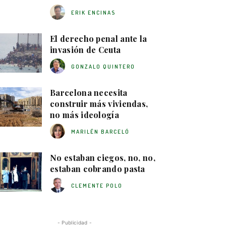
ERIK ENCINAS
El derecho penal ante la
invasión de Ceuta
GONZALO QUINTERO
Barcelona necesita
construir más viviendas,
no más ideología
MARILÉN BARCELÓ
No estaban ciegos, no, no,
estaban cobrando pasta
CLEMENTE POLO
- Publicidad -