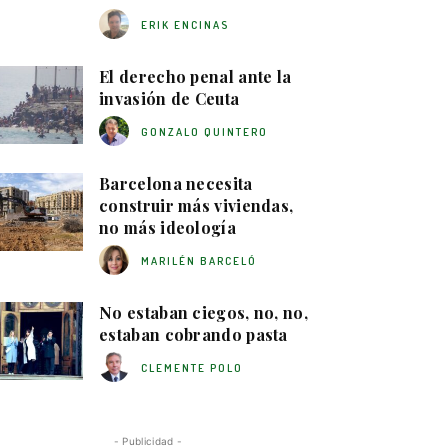
ERIK ENCINAS
El derecho penal ante la
invasión de Ceuta
GONZALO QUINTERO
Barcelona necesita
construir más viviendas,
no más ideología
MARILÉN BARCELÓ
No estaban ciegos, no, no,
estaban cobrando pasta
CLEMENTE POLO
- Publicidad -