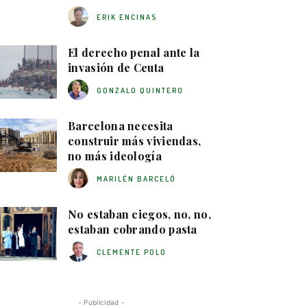
ERIK ENCINAS
El derecho penal ante la
invasión de Ceuta
GONZALO QUINTERO
Barcelona necesita
construir más viviendas,
no más ideología
MARILÉN BARCELÓ
No estaban ciegos, no, no,
estaban cobrando pasta
CLEMENTE POLO
- Publicidad -