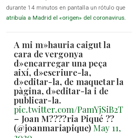
durante 14 minutos en pantalla un rótulo que
atribuía a Madrid el «origen» del coronavirus.
A mi m»hauria caigut la
cara de vergonya
d»encarregar una peça
així, d»escriure-la,
d»editar-la, de maquetar la
pàgina, d»editar-la i de
publicar-la.
pic.twitter.com/PamYjSiB2T
– Joan M????ria Piqué ??
(@joanmariapique)
May 11,
2020