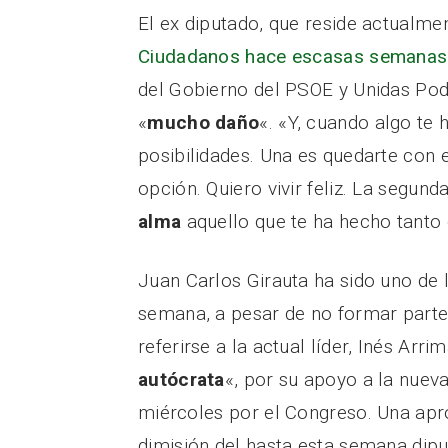
El ex diputado, que reside actualme
Ciudadanos hace escasas semana
del Gobierno del PSOE y Unidas Po
«
mucho daño
«. «Y, cuando algo te 
posibilidades. Una es quedarte con e
opción. Quiero vivir feliz. La segu
alma
aquello que te ha hecho tanto
Juan Carlos Girauta ha sido uno de l
semana, a pesar de no formar parte
referirse a la actual líder, Inés Arr
autócrata
«, por su apoyo a la nuev
miércoles por el Congreso. Una apr
dimisión del hasta esta semana di