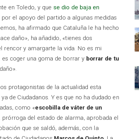
nte en Toledo, y que
se dio de baja en
s
por el apoyo del partido a algunas medidas
demos, ha afirmado que Cataluña le ha hecho
hace daño», ha añadido, «tienes dos
l rencor y amargarte la vida. No es mi
nda es coger una goma de borrar y
borrar de tu
 daño».
os protagonistas de la actualidad esta
 ya de Ciudadanos. Y es que no ha dudado en
imadas, como «
escobilla de váter de un
a prórroga del estado de alarma, aprobada el
obación que se saldó, además, con la
putado de Ciudadanos
Marcos de Quinto
. La