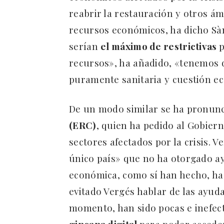
reabrir la restauración y otros ám
recursos económicos, ha dicho Sàm
serían
el máximo de restrictivas
p
recursos», ha añadido, «tenemos q
puramente sanitaria y cuestión ec
De un modo similar se ha pronunci
(ERC)
, quien ha pedido al Gobier
sectores afectados por la crisis. 
único país» que no ha otorgado ayu
económica, como sí han hecho, ha
evitado Vergés hablar de las ayuda
momento, han sido pocas e inefect
gincana digital
para poder acceder