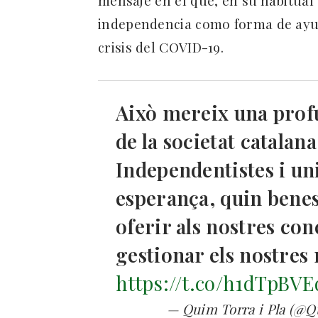
independencia como forma de ayud
crisis del COVID-19.
Això mereix una profu
de la societat catalana
Independentistes i uni
esperança, quin benes
oferir als nostres co
gestionar els nostres
https://t.co/h1dTpBV
— Quim Torra i Pla (@Q