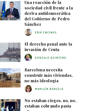
Una reacción de la
sociedad civil frente a la
deriva antidemocrática
del Gobierno de Pedro
Sánchez
ERIK ENCINAS
El derecho penal ante la
invasión de Ceuta
GONZALO QUINTERO
Barcelona necesita
construir más viviendas,
no más ideología
MARILÉN BARCELÓ
No estaban ciegos, no, no,
estaban cobrando pasta