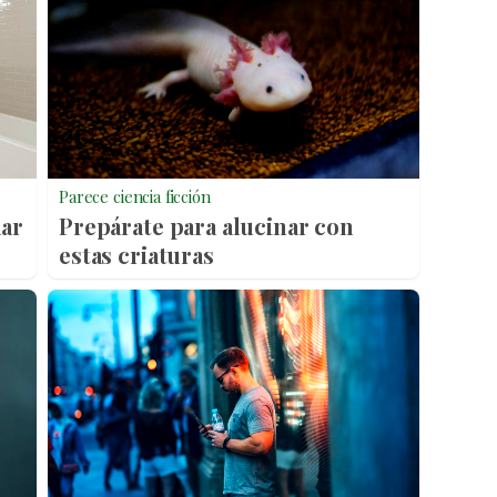
Parece ciencia ficción
nar
Prepárate para alucinar con
estas criaturas