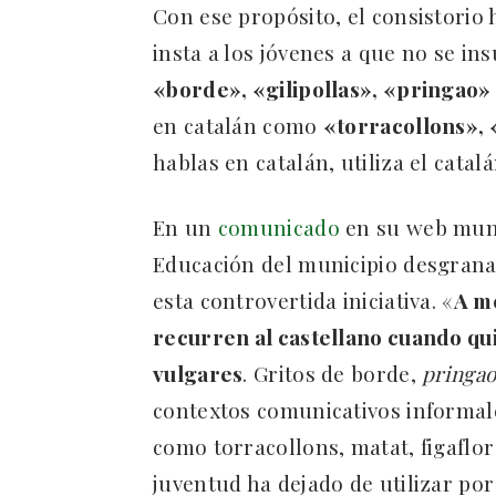
Con ese propósito, el consistorio 
insta a los jóvenes a que no se in
«borde», «gilipollas», «pringao»
en catalán como
«torracollons», 
hablas en catalán, utiliza el cata
En un
comunicado
en su web munic
Educación del municipio desgranan
esta controvertida iniciativa. «
A me
recurren al castellano cuando qu
vulgares
. Gritos de borde,
pringa
contextos comunicativos informal
como torracollons, matat, figaflor
juventud ha dejado de utilizar por 