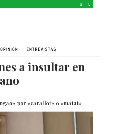
OPINIÓN
ENTREVISTAS
nes a insultar en
lano
ringao» por «carallot» o «matat»