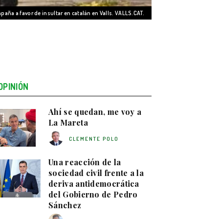
aña a favor de insultar en catalán en Valls. VALLS.CAT.
OPINIÓN
Ahí se quedan, me voy a
La Mareta
CLEMENTE POLO
Una reacción de la
sociedad civil frente a la
deriva antidemocrática
del Gobierno de Pedro
Sánchez