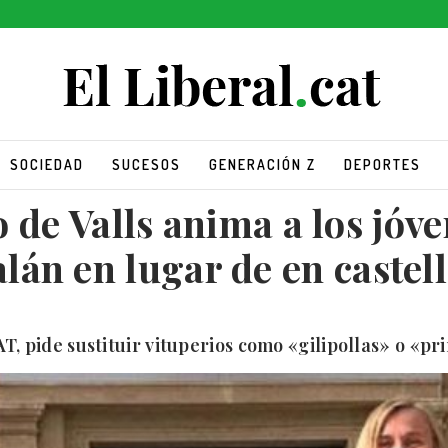
SOCIEDAD
SUCESOS
GENERACIÓN Z
DEPORTES
de Valls anima a los jóve
alán en lugar de en castel
AT, pide sustituir vituperios como «gilipollas» o «p