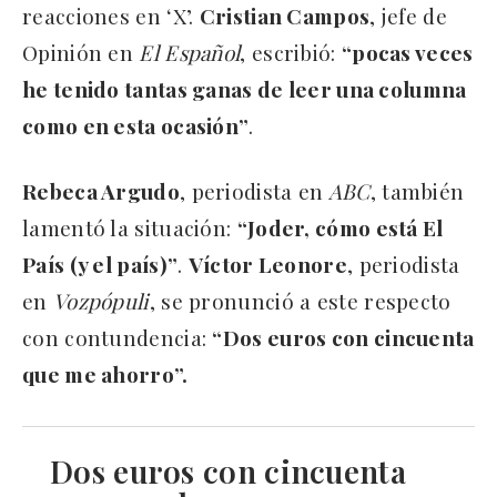
reacciones en ‘X’.
Cristian Campos
, jefe de
Opinión en
El Español
, escribió:
“pocas veces
he tenido tantas ganas de leer una columna
como en esta ocasión”
.
Rebeca Argudo
, periodista en
ABC
, también
lamentó la situación:
“Joder, cómo está El
País (y el país)”
.
Víctor Leonore
, periodista
en
Vozpópuli
, se pronunció a este respecto
con contundencia:
“Dos euros con cincuenta
que me ahorro”.
Dos euros con cincuenta