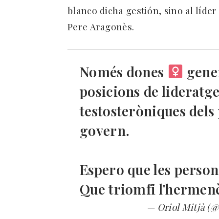
blanco dicha gestión, sino al líd
Pere Aragonès.
Només dones
gener
posicions de lideratg
testosteròniques dels 
govern.
Espero que les person
Que triomfi l'hermenè
— Oriol Mitjà (@