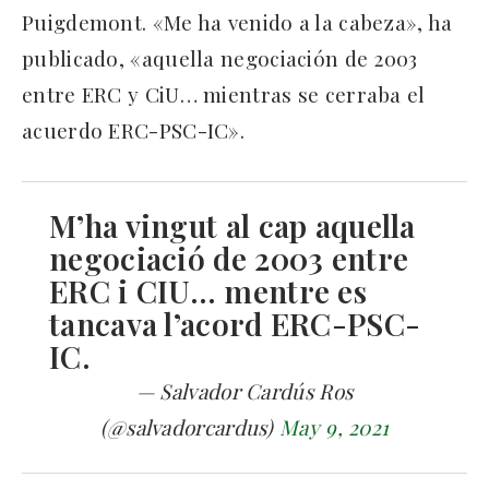
Puigdemont. «Me ha venido a la cabeza», ha
publicado, «aquella negociación de 2003
entre ERC y CiU… mientras se cerraba el
acuerdo ERC-PSC-IC».
M’ha vingut al cap aquella
negociació de 2003 entre
ERC i CIU… mentre es
tancava l’acord ERC-PSC-
IC.
— Salvador Cardús Ros
(@salvadorcardus)
May 9, 2021