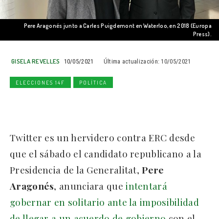
Pere Aragonés junto a Carles Puigdemont en Waterloo, en 2018 (Europa
Press).
GISELA REVELLES
10/05/2021
Última actualización:
10/05/2021
ELECCIONES 14F
POLÍTICA
Twitter es un hervidero contra ERC desde
que el sábado el candidato republicano a la
Presidencia de la Generalitat,
Pere
Aragonés
, anunciara que
intentará
gobernar en solitario ante la imposibilidad
de llegar a un acuerdo de gobierno
con el