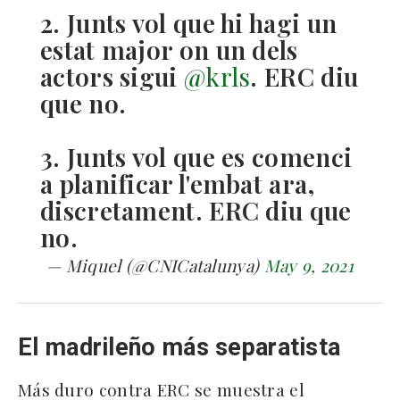
2. Junts vol que hi hagi un
estat major on un dels
actors sigui
@krls
. ERC diu
que no.
3. Junts vol que es comenci
a planificar l'embat ara,
discretament. ERC diu que
no.
— Miquel (@CNICatalunya)
May 9, 2021
El madrileño más separatista
Más duro contra ERC se muestra el