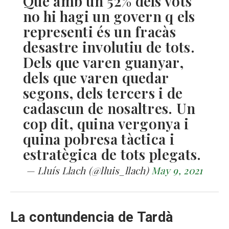
Que amb un 52% dels vots
no hi hagi un govern q els
representi és un fracàs
desastre involutiu de tots.
Dels que varen guanyar,
dels que varen quedar
segons, dels tercers i de
cadascun de nosaltres. Un
cop dit, quina vergonya i
quina pobresa tàctica i
estratègica de tots plegats.
— Lluís Llach (@lluis_llach)
May 9, 2021
La contundencia de Tardà