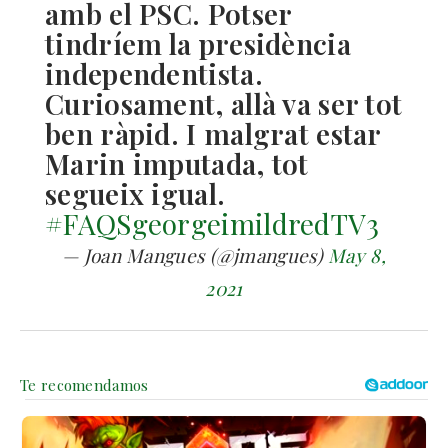
amb el PSC. Potser
tindríem la presidència
independentista.
Curiosament, allà va ser tot
ben ràpid. I malgrat estar
Marin imputada, tot
segueix igual.
#FAQSgeorgeimildredTV3
— Joan Mangues (@jmangues)
May 8,
2021