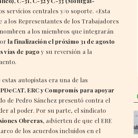
neo), C-31, C-32 y C-33 (Montgat-
os servicios centrales y/o soporte. «Esta
 a los Representantes de los Trabajadores
e nombren a los miembros que integrarán
por
la finalización el próximo 31 de agosto
s vías de pago
y su reversión a la
mento.
 estas autopistas era una de las
de PDeCAT, ERC y Compromís para apoyar
do de Pedro Sánchez presentó contra el
er al poder. Por su parte, el sindicato
siones Obreras
, advierten de que el ERE
arco de los acuerdos incluidos en el