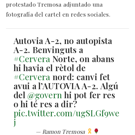
protestado Tremosa adjuntado una
fotografía del cartel en redes sociales.
Autovia A-2, no autopista
A-2. Benvinguts a
#Cervera
Norte, on abans
hi havia el rètol de
#Cervera
nord: canvi fet
avui a l’AUTOVIA A-2. Algú
del
@govern
hi pot fer res
o hi té res a dir?
pic.twitter.com/ugSLGf9we
j
— Ramon Tremosa