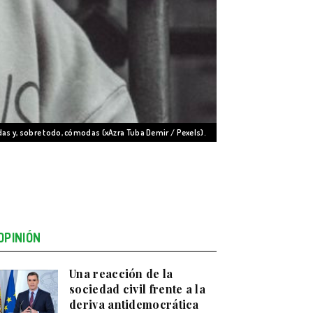
das y, sobre todo, cómodas (xAzra Tuba Demir / Pexels).
OPINIÓN
Una reacción de la
sociedad civil frente a la
deriva antidemocrática