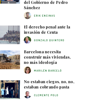
del Gobierno de Pedro
Sánchez
ERIK ENCINAS
El derecho penal ante la
invasión de Ceuta
GONZALO QUINTERO
Barcelona necesita
construir más viviendas,
no más ideología
MARILÉN BARCELÓ
No estaban ciegos, no, no,
estaban cobrando pasta
CLEMENTE POLO