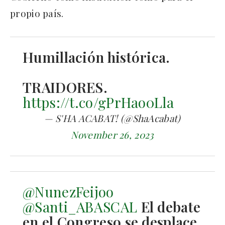
propio país.
Humillación histórica.
TRAIDORES.
https://t.co/gPrHao0Lla
— S'HA ACABAT! (@ShaAcabat)
November 26, 2023
@NunezFeijoo
@Santi_ABASCAL
El debate
en el Congreso se desplace