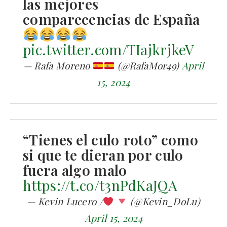
las mejores
comparecencias de España
pic.twitter.com/TIajkrjkeV
— Rafa Moreno
(@RafaMor49)
April
15, 2024
“Tienes el culo roto” como
si que te dieran por culo
fuera algo malo
https://t.co/t3nPdKaJQA
— Kevin Lucero /
(@Kevin_DoLu)
April 15, 2024