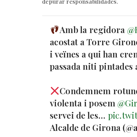
depurar responsabilidades.
Amb la regidora
@R
acostat a Torre Girone
i veïnes a qui han cre
passada niti pintades 
Condemnem rotund
violenta i posem
@Gir
servei de les…
pic.tw
Alcalde de Girona (@a