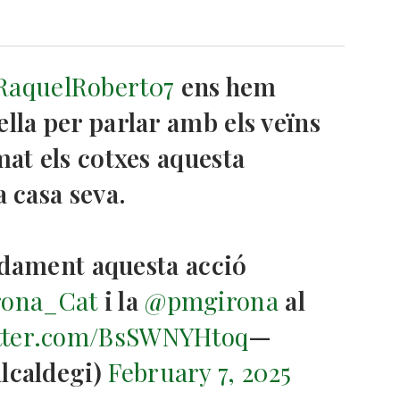
aquelRobert07
ens hem
lla per parlar amb els veïns
mat els cotxes aquesta
a casa seva.
ament aquesta acció
ona_Cat
i la
@pmgirona
al
itter.com/BsSWNYHtoq
—
lcaldegi)
February 7, 2025