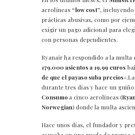
aerolíneas
“low cost”
, incluyendo
prácticas abusivas, como por ejem
exigir un pago adicional para eleg
con personas dependientes.
Ryanair ha respondido a la multa 
179.000 asientos a 19,99 euros
baj
de que el payaso suba precios
«.La
durante tres días y hace un guiño
Consumo
a cinco aerolíneas (
Ryan
Norwegian
) donde la multa ascie
Hace unos días, el fundador y pre
acusaba en una rueda de prensa 