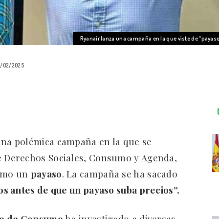
Ryanair lanza una campaña en la que viste de “payas
2/02/2025
una polémica campaña en la que se
e Derechos Sociales, Consumo y Agenda,
como un
payaso
. La campaña se ha sacado
os antes de que un payaso suba precios”.
io de Consumo
ha investigado a diversas