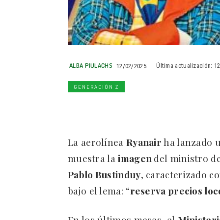
ALBA PIULACHS
12/02/2025
Última actualización:
1
GENERACIÓN Z
La aerolínea
Ryanair
ha lanzado 
muestra la
imagen
del ministro d
Pablo Bustinduy
, caracterizado 
bajo el lema: “
reserva precios loc
En los últimos meses, el
Minister