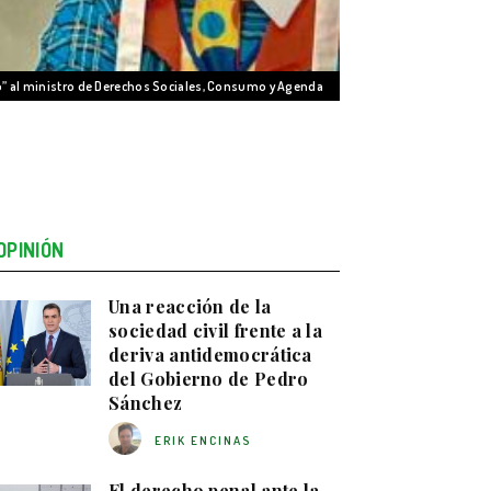
o” al ministro de Derechos Sociales, Consumo y Agenda
OPINIÓN
Una reacción de la
sociedad civil frente a la
deriva antidemocrática
del Gobierno de Pedro
Sánchez
ERIK ENCINAS
El derecho penal ante la