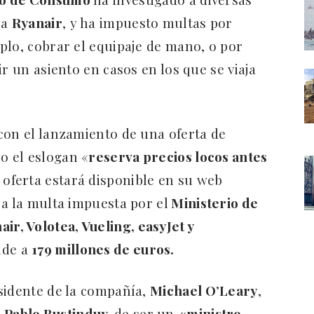
 a
Ryanair
, y ha impuesto multas por
plo, cobrar el equipaje de mano, o por
ir un asiento en casos en los que se viaja
con el lanzamiento de una oferta de
o el eslogan «
reserva precios locos antes
 oferta estará disponible en su web
 a la multa impuesta por el
Ministerio de
air, Volotea, Vueling, easyJet y
nde a
179 millones de euros.
sidente de la compañía,
Michael O’Leary
,
a
Pablo Bustinduy,
de ser un
«ministro