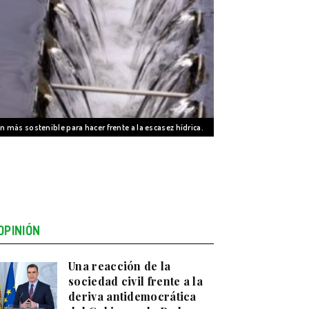
n más sostenible para hacer frente a la escasez hídrica.
OPINIÓN
Una reacción de la
sociedad civil frente a la
deriva antidemocrática