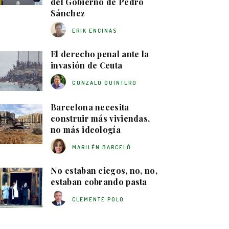
del Gobierno de Pedro
Sánchez
ERIK ENCINAS
El derecho penal ante la
invasión de Ceuta
GONZALO QUINTERO
Barcelona necesita
construir más viviendas,
no más ideología
MARILÉN BARCELÓ
No estaban ciegos, no, no,
estaban cobrando pasta
CLEMENTE POLO