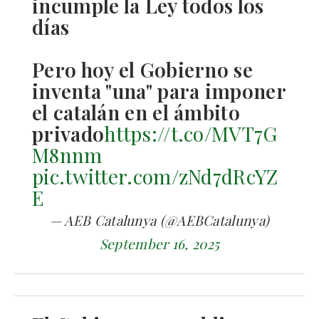
incumple la Ley todos los
días
Pero hoy el Gobierno se
inventa "una" para imponer
el catalán en el ámbito
privado
https://t.co/MVT7G
M8nnm
pic.twitter.com/zNd7dRcYZ
E
— AEB Catalunya (@AEBCatalunya)
September 16, 2025