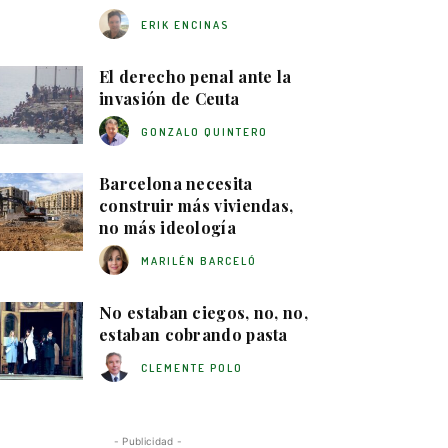
ERIK ENCINAS
El derecho penal ante la
invasión de Ceuta
GONZALO QUINTERO
Barcelona necesita
construir más viviendas,
no más ideología
MARILÉN BARCELÓ
No estaban ciegos, no, no,
estaban cobrando pasta
CLEMENTE POLO
- Publicidad -