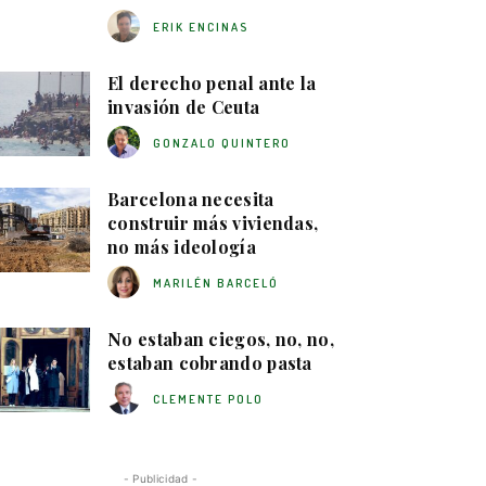
ERIK ENCINAS
El derecho penal ante la
invasión de Ceuta
GONZALO QUINTERO
Barcelona necesita
construir más viviendas,
no más ideología
MARILÉN BARCELÓ
No estaban ciegos, no, no,
estaban cobrando pasta
CLEMENTE POLO
- Publicidad -