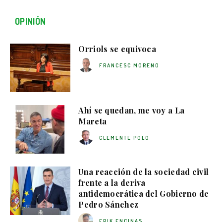
OPINIÓN
Orriols se equivoca
FRANCESC MORENO
Ahí se quedan, me voy a La
Mareta
CLEMENTE POLO
Una reacción de la sociedad civil
frente a la deriva
antidemocrática del Gobierno de
Pedro Sánchez
ERIK ENCINAS