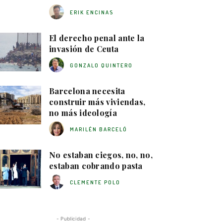
ERIK ENCINAS
El derecho penal ante la
invasión de Ceuta
GONZALO QUINTERO
Barcelona necesita
construir más viviendas,
no más ideología
MARILÉN BARCELÓ
No estaban ciegos, no, no,
estaban cobrando pasta
CLEMENTE POLO
- Publicidad -