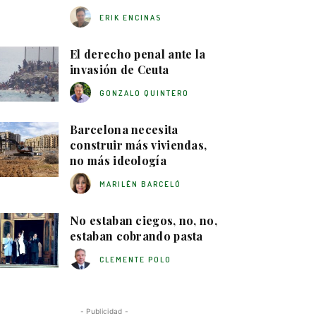
ERIK ENCINAS
El derecho penal ante la
invasión de Ceuta
GONZALO QUINTERO
Barcelona necesita
construir más viviendas,
no más ideología
MARILÉN BARCELÓ
No estaban ciegos, no, no,
estaban cobrando pasta
CLEMENTE POLO
- Publicidad -