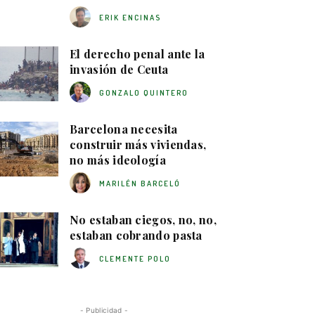
ERIK ENCINAS
El derecho penal ante la
invasión de Ceuta
GONZALO QUINTERO
Barcelona necesita
construir más viviendas,
no más ideología
MARILÉN BARCELÓ
No estaban ciegos, no, no,
estaban cobrando pasta
CLEMENTE POLO
- Publicidad -