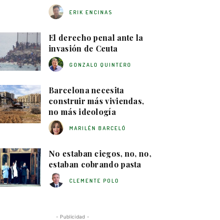
ERIK ENCINAS
El derecho penal ante la
invasión de Ceuta
GONZALO QUINTERO
Barcelona necesita
construir más viviendas,
no más ideología
MARILÉN BARCELÓ
No estaban ciegos, no, no,
estaban cobrando pasta
CLEMENTE POLO
- Publicidad -