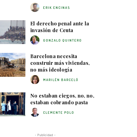
ERIK ENCINAS
El derecho penal ante la
invasión de Ceuta
GONZALO QUINTERO
Barcelona necesita
construir más viviendas,
no más ideología
MARILÉN BARCELÓ
No estaban ciegos, no, no,
estaban cobrando pasta
CLEMENTE POLO
- Publicidad -