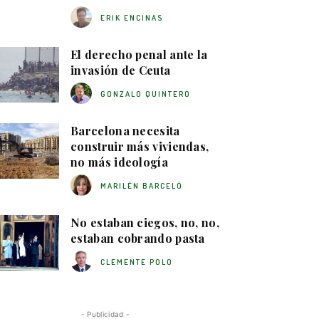
ERIK ENCINAS
El derecho penal ante la
invasión de Ceuta
GONZALO QUINTERO
Barcelona necesita
construir más viviendas,
no más ideología
MARILÉN BARCELÓ
No estaban ciegos, no, no,
estaban cobrando pasta
CLEMENTE POLO
- Publicidad -