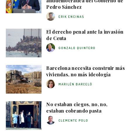
antidemocrática del Gobierno de
Pedro Sánchez
ERIK ENCINAS
El derecho penal ante la invasión
de Ceuta
GONZALO QUINTERO
Barcelona necesita construir más
viviendas, no más ideología
MARILÉN BARCELÓ
No estaban ciegos, no, no,
estaban cobrando pasta
CLEMENTE POLO